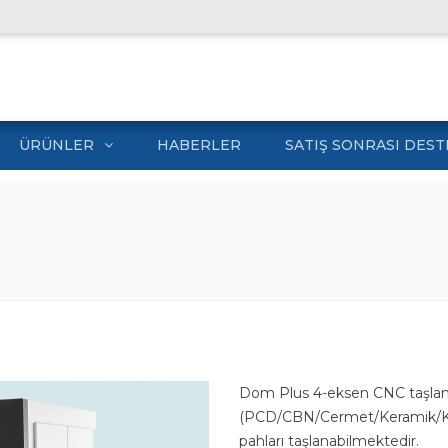
ÜRÜNLER
HABERLER
SATIŞ SONRASI DEST
Dom Plus 4-eksen CNC taşlama
(PCD/CBN/Cermet/Keramik/Karb
pahları taşlanabilmektedir.