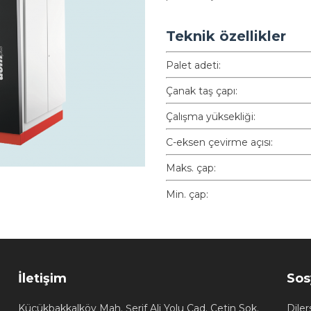
Teknik özellikler
Palet adeti:
Çanak taş çapı:
Çalışma yüksekliği:
C-eksen çevirme açısı:
Maks. çap:
Min. çap:
İletişim
Sos
Küçükbakkalköy Mah. Şerif Ali Yolu Cad. Çetin Sok.
Diler