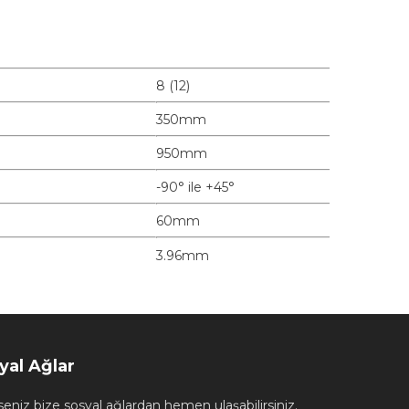
8 (12)
350mm
950mm
-90° ile +45°
60mm
3.96mm
yal Ağlar
seniz bize sosyal ağlardan hemen ulaşabilirsiniz.