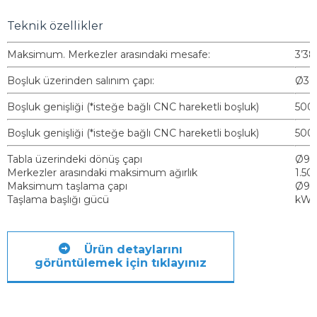
Teknik özellikler
Maksimum. Merkezler arasındaki mesafe:
3’3
Boşluk üzerinden salınım çapı:
Ø30
Boşluk genişliği (*isteğe bağlı CNC hareketli boşluk)
500
Boşluk genişliği (*isteğe bağlı CNC hareketli boşluk)
500/
Tabla üzerindeki dönüş çapı
Ø90
Merkezler arasındaki maksimum ağırlık
1.50
Maksimum taşlama çapı
Ø9
Taşlama başlığı gücü
kW 
Ürün detaylarını
görüntülemek için tıklayınız